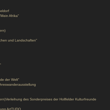
eldorf
Mein Afrika"
ern)
schen und Landschaften"
"
de der Welt"
reswanderausstellung
yern)Verleihung des Sonderpreises der Hollfelder Kulturfreunde
igung ArtTUDO