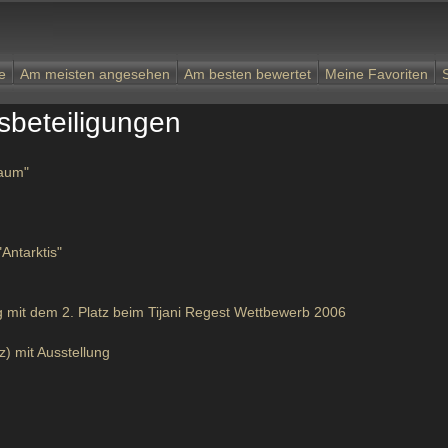
e
Am meisten angesehen
Am besten bewertet
Meine Favoriten
sbeteiligungen
raum"
Antarktis"
 mit dem 2. Platz beim Tijani Regest Wettbewerb 2006
) mit Ausstellung