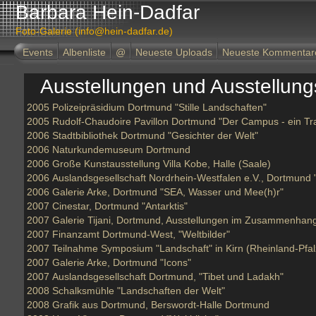
Barbara Hein-Dadfar
Foto-Galerie (info@hein-dadfar.de)
Events
Albenliste
@
Neueste Uploads
Neueste Kommentar
Ausstellungen und Ausstellung
2005
Polizeipräsidium Dortmund "Stille Landschaften"
2005
Rudolf-Chaudoire Pavillon Dortmund "Der Campus - ein T
2006
Stadtbibliothek Dortmund "Gesichter der Welt"
2006
Naturkundemuseum Dortmund
2006
Große Kunstausstellung Villa Kobe, Halle (Saale)
2006
Auslandsgesellschaft Nordrhein-Westfalen e.V., Dortmund "
2006
Galerie Arke, Dortmund "SEA, Wasser und Mee(h)r"
2007
Cinestar, Dortmund "Antarktis"
2007
Galerie Tijani, Dortmund, Ausstellungen im Zusammenhang
2007
Finanzamt Dortmund-West, "Weltbilder"
2007
Teilnahme Symposium "Landschaft" in Kirn (Rheinland-Pfalz
2007
Galerie Arke, Dortmund "Icons"
2007
Auslandsgesellschaft Dortmund, "Tibet und Ladakh"
2008
Schalksmühle "Landschaften der Welt"
2008
Grafik aus Dortmund, Berswordt-Halle Dortmund