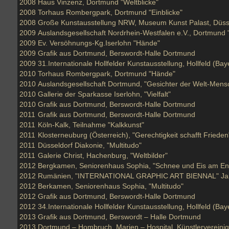
2008
Haus Vinzenz, Dortmund "Weltblicke"
2008
Torhaus Rombergpark, Dortmund "Einblicke"
2008
Große Kunstausstellung NRW, Museum Kunst Palast, Düss
2009
Auslandsgesellschaft Nordrhein-Westfalen e.V., Dortmund "
2009
Ev. Versöhnungs-Kg.Iserlohn "Hände"
2009
Grafik aus Dortmund, Berswordt-Halle Dortmund
2009
31.Internationale Hollfelder Kunstausstellung, Hollfeld (Bay
2010
Torhaus Rombergpark, Dortmund "Hände"
2010
Auslandsgesellschaft Dortmund, "Gesichter der Welt-Men
2010
Gallerie der Sparkasse Iserlohn, "Vielfalt"
2010
Grafik aus Dortmund, Berswordt-Halle Dortmund
2011
Grafik aus Dortmund, Berswordt-Halle Dortmund
2011
Köln-Kalk, Teilnahme "Kalkkunst"
2011
Klosterneuburg (Österreich), "Gerechtigkeit schafft Frieden
2011
Düsseldorf Diakonie, "Multitudo"
2011
Galerie Christ, Hachenburg, "Weltbilder"
2012
Bergkamen, Seniorenhaus Sophia, "Schnee und Eis am En
2012
Rumänien, "INTERNATIONAL GRAPHIC ART BIENNAL" Jah
2012
Berkamen, Seniorenhaus Sophia, "Multitudo"
2012
Grafik aus Dortmund, Berswordt-Halle Dortmund
2012
34.Internationale Hollfelder Kunstausstellung, Hollfeld (Ba
2013
Grafik aus Dortmund, Berswordt – Halle Dortmund
2013
Dortmund – Hombruch, Marien – Hospital, Künstlerverein