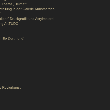
m Thema „Heimat“
tellung in der Galerie Kunstbetrieb
“
ilder“ Druckgrafik und Acrylmalerei
gung ArtTUDO
shilfe Dortmund)
s Revierkunst