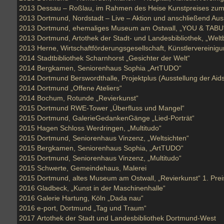
2013
Dessau – Roßlau, im Rahmen des Heise Kunstpreises zu
2013
Dortmund, Nordstadt – Live – Aktion und anschließend Auss
2013
Dortmund, ehemaliges Museum am Ostwall, „YOU & TABU
2013
Dortmund, Artothek der Stadt- und Landesbibliothek, „Weltb
2013
Herne, Wirtschaftförderungsgesellschaft, Künstlervereini
2014
Stadtbibliothek Scharnhorst „Gesichter der Welt“
2014
Bergkamen, Seniorenhaus Sophia „ArtTUDO“
2014
Dortmund Berswordthalle, Projektplus (Ausstellung der Aid
2014
Dortmund „Offene Ateliers“
2014
Bochum, Rotunde „Revierkunst“
2015
Dortmund RWE-Tower „Überfluss und Mangel“
2015
Dortmund, GalerieGedankenGänge „Lied-Porträt“
2015
Hagen Schloss Werdringen, „Multitudo“
2015
Dortmund, Seniorenhaus Vinzenz, „Weltsichten“
2015
Bergkamen, Seniorenhaus Sophia, „ArtTUDO“
2015
Dortmund, Seniorenhaus Vinzenz, „Multitudo“
2015
Schwerte, Gemeindehaus, Malerei
2015
Dortmund, altes Museum am Ostwall, „Revierkunst“ 1. Prei
2016
Gladbeck, „Kunst in der Maschinenhalle“
2016
Galerie Hartung, Köln „Dada nau“
2016
e-port, Dortmund „Tag und Traum“
2017
Artothek der Stadt und Landesbibliothek Dortmund-West