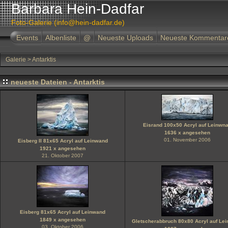
Barbara Hein-Dadfar
Foto-Galerie (info@hein-dadfar.de)
Events
Albenliste
@
Neueste Uploads
Neueste Kommentar
Galerie
>
Antarktis
neueste Dateien - Antarktis
Eisrand 100x50 Acryl auf Leinwn
1636 x angesehen
01. November 2006
Eisberg II 81x65 Acryl auf Leinwand
1921 x angesehen
21. Oktober 2007
Eisberg 81x65 Acryl auf Leinwand
1849 x angesehen
Gletscherabbruch 80x80 Acryl auf Le
03. Oktober 2006